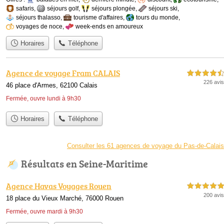
safaris
,
séjours golf
,
séjours plongée
,
séjours ski
,
séjours thalasso
,
tourisme d'affaires
,
tours du monde
,
voyages de noce
,
week-ends en amoureux
Horaires
Téléphone
Agence de voyage Fram CALAIS
4,5 étoiles sur 5
226 avis
46 place d'Armes, 62100 Calais
Fermée, ouvre lundi à 9h30
Horaires
Téléphone
Consulter les 61 agences de voyage du Pas-de-Calais
Résultats en Seine-Maritime
Agence Havas Voyages Rouen
5,0 étoiles sur 5
200 avis
18 place du Vieux Marché, 76000 Rouen
Fermée, ouvre mardi à 9h30