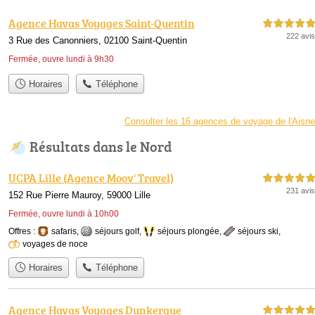
Agence Havas Voyages Saint-Quentin
5,0 étoiles sur 5
222 avis
3 Rue des Canonniers, 02100 Saint-Quentin
Fermée, ouvre lundi à 9h30
Horaires
Téléphone
Consulter les 16 agences de voyage de l'Aisne
Résultats dans le Nord
UCPA Lille (Agence Moov' Travel)
5,0 étoiles sur 5
231 avis
152 Rue Pierre Mauroy, 59000 Lille
Fermée, ouvre lundi à 10h00
Offres :
safaris
,
séjours golf
,
séjours plongée
,
séjours ski
,
voyages de noce
Horaires
Téléphone
Agence Havas Voyages Dunkerque
5,0 étoiles sur 5