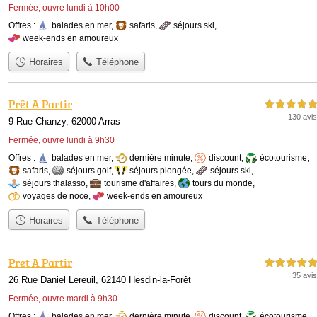
Fermée, ouvre lundi à 10h00
Offres :
balades en mer
,
safaris
,
séjours ski
,
week-ends en amoureux
Horaires
Téléphone
Prêt A Partir
5,0 étoiles sur 5
130 avis
9 Rue Chanzy, 62000 Arras
Fermée, ouvre lundi à 9h30
Offres :
balades en mer
,
dernière minute
,
discount
,
écotourisme
,
safaris
,
séjours golf
,
séjours plongée
,
séjours ski
,
séjours thalasso
,
tourisme d'affaires
,
tours du monde
,
voyages de noce
,
week-ends en amoureux
Horaires
Téléphone
Pret A Partir
5,0 étoiles sur 5
35 avis
26 Rue Daniel Lereuil, 62140 Hesdin-la-Forêt
Fermée, ouvre mardi à 9h30
Offres :
balades en mer
,
dernière minute
,
discount
,
écotourisme
,