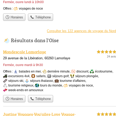
Fermée, ouvre lundi à 10h00
Offres :
voyages de noce
Horaires
Téléphone
Consulter les 122 agences de voyage du Nord
Résultats dans l'Oise
Mondescale Lamorlaye
5,0 étoiles sur 5
24 avis
29 avenue de la Libération, 60260 Lamorlaye
Fermée, ouvre mardi à 9h30
Offres :
balades en mer
,
dernière minute
,
discount
,
écotourisme
,
excursions 4x4
,
safaris
,
séjours golf
,
séjours plongée
,
séjours ski
,
séjours thalasso
,
tourisme d'affaires
,
tourisme religieux
,
tours du monde
,
voyages de noce
,
week-ends en amoureux
Horaires
Téléphone
Justine Voyages-Voy'ailes-Love Voyage-
5,0 étoiles sur 5