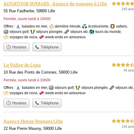
AQUATOUR VOYAGES - Agence de voyages à Lille
5,0 étoiles sur 5
243 avis
55 Rue Faidherbe, 59800 Lille
Fermée, ouvre lundi à 10h00
Offres :
balades en mer
,
dernière minute
,
écotourisme
,
safaris
,
séjours golf
,
séjours plongée
,
séjours ski
,
tours du monde
,
voyages de noce
,
week-ends en amoureux
Horaires
Téléphone
La Vallee de Lune
4,5 étoiles sur 5
43 avis
10 Rue des Ponts de Comines, 59000 Lille
Fermée, ouvre lundi à 10h00
Offres :
balades en mer
,
séjours golf
,
séjours plongée
,
séjours ski
,
voyages de noce
,
week-ends en amoureux
Horaires
Téléphone
Agence Havas Voyages Lille
4,5 étoiles sur 5
134 avis
22 Rue Pierre Mauroy, 59000 Lille