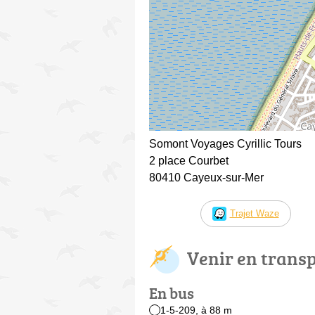
Somont Voyages Cyrillic Tours
2 place Courbet
80410 Cayeux-sur-Mer
Trajet Waze
Venir en trans
En bus
1-5-209, à 88 m