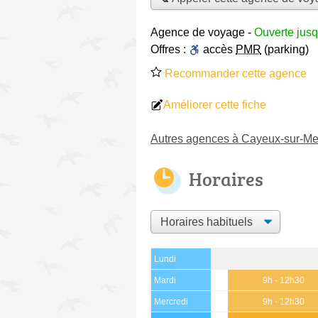
Agence de voyage
-
Ouverte jus
Offres :
accès
PMR
(parking)
Recommander cette agence
Améliorer cette fiche
Autres agences à Cayeux-sur-Me
Horaires
Lundi
Mardi
9h - 12h30
Mercredi
9h - 12h30