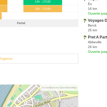
14h - 17h30
Eu
16 km
14h - 17h30
Ouverte jus
Voyages D
Fermé
Berck
25 km
Pret A Part
Abbeville
26 km
Ouverte jus
l'agence
© contributeurs OpenStreetMap