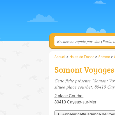
Accueil
>
Hauts-de-France
>
Somme
>
Somont Voyages 
Cette fiche présente "Somont Vo
située
place courbet
, 80410 Cay
2 place Courbet
80410 Cayeux-sur-Mer
📞 Appeler cette agence de vo