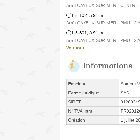
Arrêt CAYEUX-SUR-MER - CENTRE M
1-5-102, à 91 m
Arrêt CAYEUX-SUR-MER - PMU - 2 
1-5-301, à 91 m
Arrêt CAYEUX-SUR-MER - PMU - 2 
Voir tout
Informations
Enseigne
Somont Vo
Forme juridique
SAS
SIRET
9126934
N° TVA Intra.
FR02912
Création
1 juillet 