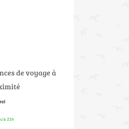
nces de voyage à
ximité
rel
qu'à 21h