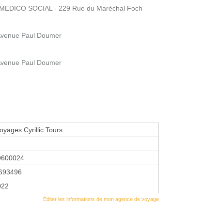
EDICO SOCIAL - 229 Rue du Maréchal Foch
Avenue Paul Doumer
Avenue Paul Doumer
yages Cyrillic Tours
9600024
693496
2022
Éditer les informations de mon agence de voyage