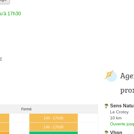
qu'à 17h30
r
Age
pro
Sens Natu
Fermé
Le Crotoy
10 km
14h - 17h30
Ouverte jus
14h - 17h30
Vhpn