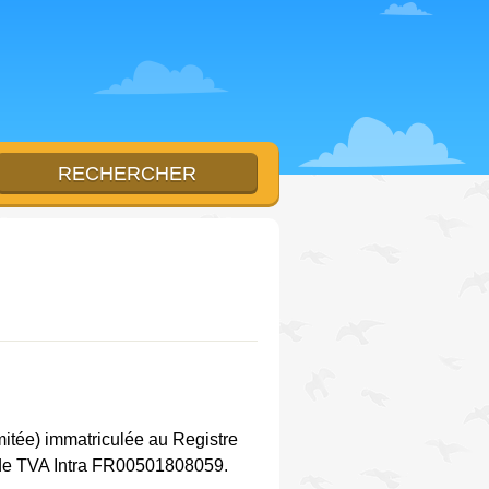
mitée) immatriculée au Registre
e TVA Intra FR00501808059.