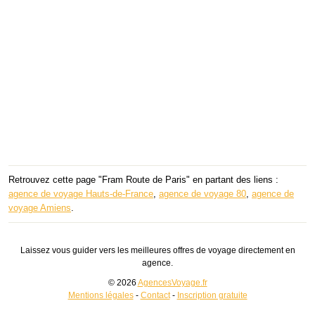
Retrouvez cette page "Fram Route de Paris" en partant des liens :
agence de voyage Hauts-de-France
,
agence de voyage 80
,
agence de
voyage Amiens
.
Laissez vous guider vers les meilleures offres de voyage directement en
agence.
© 2026
AgencesVoyage.fr
Mentions légales
-
Contact
-
Inscription gratuite