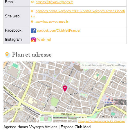
Email
amiensⓐhavasvoyages.fr
agences.havas-voyages.fr/4316-havas-voyages-amiens-jacob
Site web
ins
www.havas-voyages.fr
Facebook
facebook.com/ClubMedFrance/
Instagram
@clubmed
Plan et adresse
© contributeurs OpenStreetMap
Corriger l’adresse ou la localisation
Agence Havas Voyages Amiens | Espace Club Med