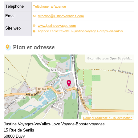
Téléphone
Téléphoner à l'agence
Email
directionⓐjustinevoyages.com
www.justinevoyages.com
Site web
agence.cediv.travel/102-justine-voyages-crepy-en-valois
Plan et adresse
© contributeurs OpenStreetMap
Corriger l’adresse ou la localisation
Justine Voyages-Voy'ailes-Love Voyage-Boostervoyages
15 Rue de Senlis
60800 Duvy