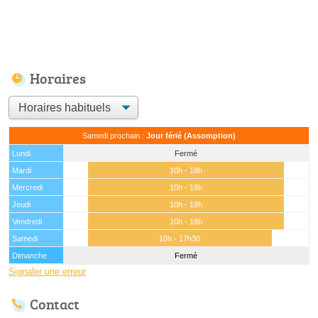
Horaires
Samedi prochain :
Jour férié (Assomption)
Lundi
Fermé
Mardi
10h - 18h
Mercredi
10h - 18h
Jeudi
10h - 18h
Vendredi
10h - 18h
Samedi
10h - 17h30
Dimanche
Fermé
Signaler une erreur
Contact