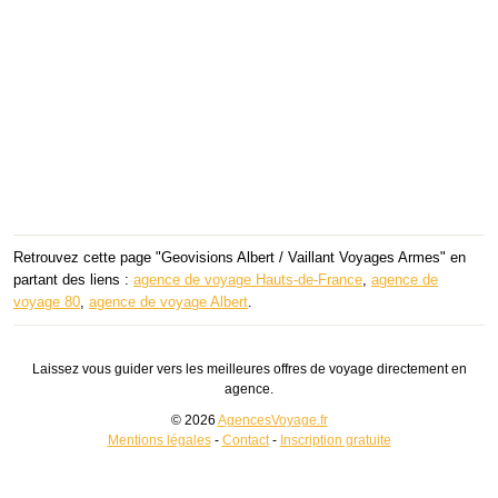
Retrouvez cette page "Geovisions Albert / Vaillant Voyages Armes" en
partant des liens :
agence de voyage Hauts-de-France
,
agence de
voyage 80
,
agence de voyage Albert
.
Laissez vous guider vers les meilleures offres de voyage directement en
agence.
© 2026
AgencesVoyage.fr
Mentions légales
-
Contact
-
Inscription gratuite