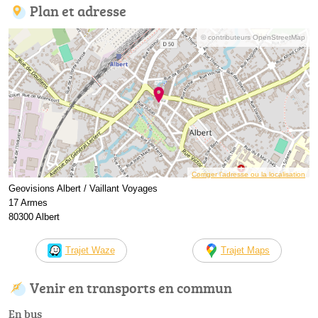
Plan et adresse
© contributeurs OpenStreetMap
Corriger l’adresse ou la localisation
Geovisions Albert / Vaillant Voyages
17 Armes
80300 Albert
Trajet Waze
Trajet Maps
Venir en transports en commun
En bus