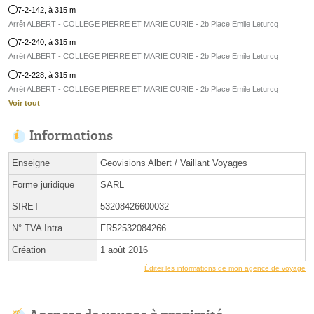
7-2-142, à 315 m
Arrêt ALBERT - COLLEGE PIERRE ET MARIE CURIE - 2b Place Emile Leturcq
7-2-240, à 315 m
Arrêt ALBERT - COLLEGE PIERRE ET MARIE CURIE - 2b Place Emile Leturcq
7-2-228, à 315 m
Arrêt ALBERT - COLLEGE PIERRE ET MARIE CURIE - 2b Place Emile Leturcq
Voir tout
Informations
Enseigne
Geovisions Albert / Vaillant Voyages
Forme juridique
SARL
SIRET
53208426600032
N° TVA Intra.
FR52532084266
Création
1 août 2016
Éditer les informations de mon agence de voyage
Agences de voyage à proximité