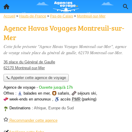
Accueil
>
Hauts-de-France
>
Pas-de-Calais
>
Montreuil-sur-Mer
Agence Havas Voyages Montreuil-sur-
Mer
Cette fiche présente "Agence Havas Voyages Montreuil-sur-Mer", agence
de voyage située
place du général de gaulle
, 62170 Montreuil-sur-Mer.
36 place du Général de Gaulle
62170 Montreuil-sur-Mer
📞 Appeler cette agence de voyage
Agence de voyage
-
Ouverte jusqu'à 17h
Offres :
balades en mer
,
safaris
,
séjours ski
,
week-ends en amoureux
,
accès
PMR
(parking)
Destinations :
Afrique, Europe du Sud
Recommander cette agence