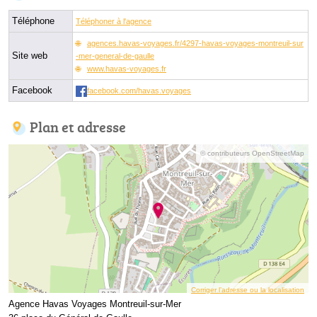
Téléphone
Téléphoner à l'agence
agences.havas-voyages.fr/4297-havas-voyages-montreuil-sur
Site web
-mer-general-de-gaulle
www.havas-voyages.fr
Facebook
facebook.com/havas.voyages
Plan et adresse
© contributeurs OpenStreetMap
Corriger l’adresse ou la localisation
Agence Havas Voyages Montreuil-sur-Mer