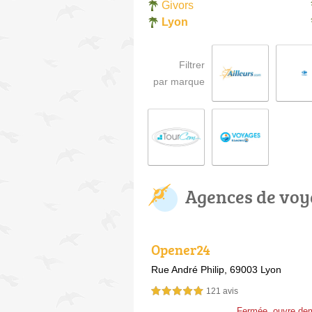
Givors
Lyon
Filtrer
par marque
Agences de voy
Opener24
Rue André Philip,
69003 Lyon
121 avis
5,0 étoiles sur 5
Fermée, ouvre de