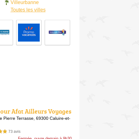
Villeurbanne
Toutes les villes
tour Afat Ailleurs Voyages
tton
e Pierre Terrasse,
69300 Caluire-et-
73 avis
sur 5
Fermée, ouvre demain à 9h30