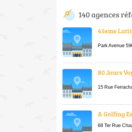
140 agences ré
45eme Lati
Park Avenue 596
80 Jours V
15 Rue Ferracha
A Golfing E
68 Ter Rue Chaz