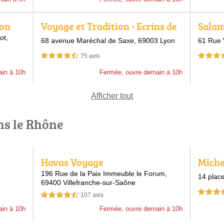
yon
Voyage et Tradition - Ecrins de
Salam
France
ot,
68 avenue Maréchal de Saxe,
69003 Lyon
61 Rue 
75 avis
4,5 étoiles sur 5
4,5 étoiles 
ain à 10h
Fermée, ouvre demain à 10h
Afficher tout
ns le Rhône
Havas Voyage
Miche
196 Rue de la Paix Immeuble le Forum,
14 plac
69400 Villefranche-sur-Saône
4,0 étoiles 
107 avis
4,5 étoiles sur 5
ain à 10h
Fermée, ouvre demain à 10h