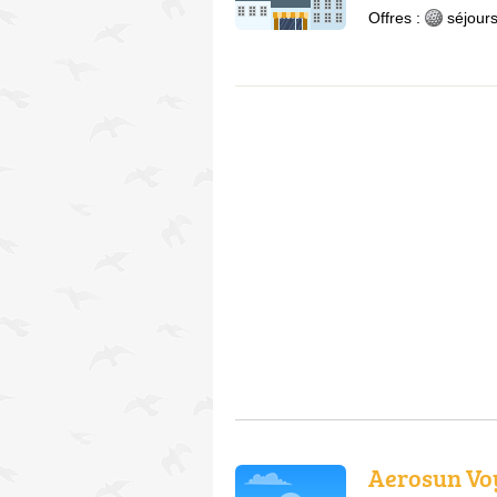
Offres :
séjours
Aerosun Voy