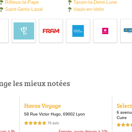
Rillieux-la-Pape
Tassin-la-Demi-Lune
Saint-Genis-Laval
Vaulx-en-Velin
age les mieux notées
Havas Voyage
Selec
Marie
6 avenu
58 Rue Victor Hugo,
69002 Lyon
Cuire
76 avis
5,0 étoiles sur 5
5,0 étoiles 
main à 9h
Fermée, ouvre demain à 10h