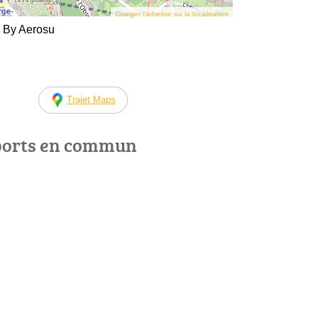
Corriger l’adresse ou la localisation
 By Aerosu
Trajet Maps
ports en commun