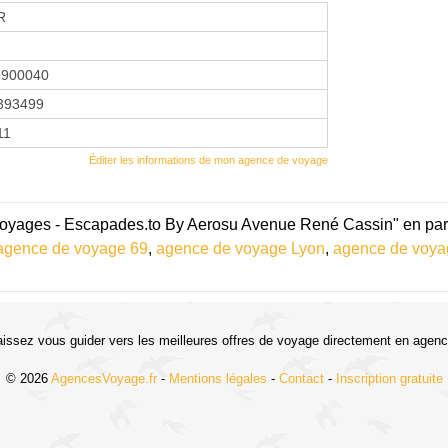
R
9900040
393499
11
Éditer les informations de mon agence de voyage
oyages - Escapades.to By Aerosu Avenue René Cassin" en part
agence de voyage 69
,
agence de voyage Lyon
,
agence de voy
aissez vous guider vers les meilleures offres de voyage directement en agenc
© 2026
AgencesVoyage.fr
-
Mentions légales
-
Contact
-
Inscription gratuite