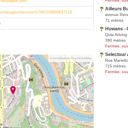
Fermée, ouv
ursvoyages.com
Ailleurs B
com/pages/Aerosun/1780253855637210
avenue Ren
71 mètres
r
Huwans - 
Quai Arloing
390 mètres
Fermée, ouv
Selectour 
© contributeurs OpenStreetMap
Rue Mariett
715 mètres
Fermée, ouv