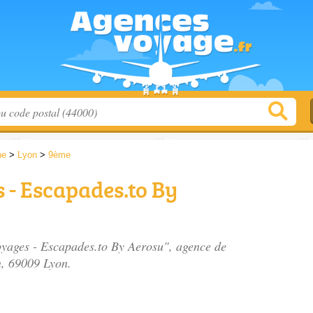
ne
>
Lyon
>
9ème
 - Escapades.to By
oyages - Escapades.to By Aerosu", agence de
n
, 69009 Lyon.