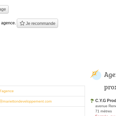
yage
e agence.
Je recommande
Age
pro
l'agence
C.Y.G Pro
ⓐmariettondeveloppement.com
avenue Ren
71 mètres