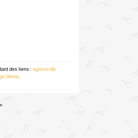
ant des liens :
agence de
age 9ème
.
e.