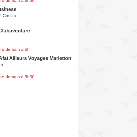
re demain à 9h30
usiness
é Cassin
Clubaventure
re demain à 9h
Afat Ailleurs Voyages Marietton
on
re demain à 9h30