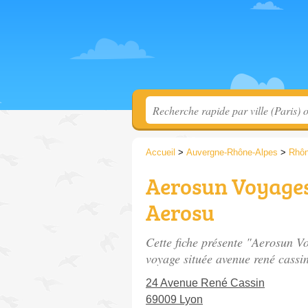
Accueil
>
Auvergne-Rhône-Alpes
>
Rhô
Aerosun Voyages
Aerosu
Cette fiche présente "Aerosun V
voyage située
avenue rené cassi
24 Avenue René Cassin
69009 Lyon