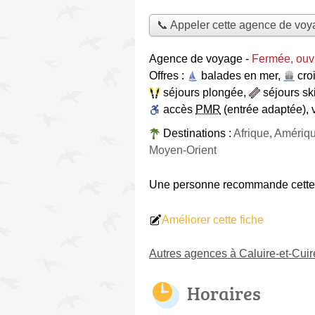
📞 Appeler cette agence de vo
Agence de voyage
-
Fermée, ouvr
Offres :
balades en mer
,
cro
séjours plongée
,
séjours sk
accès
PMR
(entrée adaptée)
,
Destinations :
Afrique, Amériq
Moyen-Orient
Une personne
recommande
cett
Améliorer cette fiche
Autres agences à Caluire-et-Cuir
Horaires