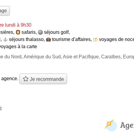
yage
e lundi à 9h30
isières
,
safaris
,
séjours golf
,
i
,
séjours thalasso
,
tourisme d'affaires
,
voyages de noc
voyages à la carte
ue du Nord, Amérique du Sud, Asie et Pacifique, Caraïbes, Eur
e agence.
Je recommande
e
Age