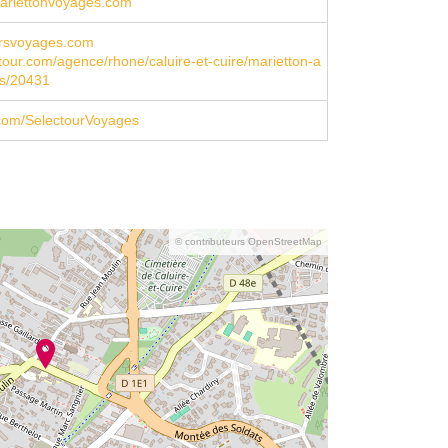
ariettonvoyages.com
ursvoyages.com
our.com/agence/rhone/caluire-et-cuire/marietton-a
es/20431
com/SelectourVoyages
© contributeurs OpenStreetMap