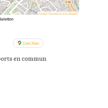
Corriger l’adresse ou la localisation
arietton
Trajet Maps
ports en commun