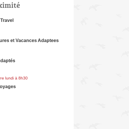
ximité
Travel
ures et Vacances Adaptees
daptés
re lundi à 8h30
Voyages