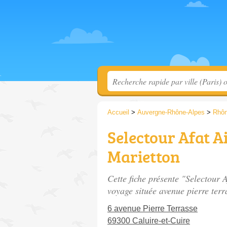
Accueil
>
Auvergne-Rhône-Alpes
>
Rhô
Selectour Afat A
Marietton
Cette fiche présente "Selectour 
voyage située
avenue pierre terr
6 avenue Pierre Terrasse
69300 Caluire-et-Cuire