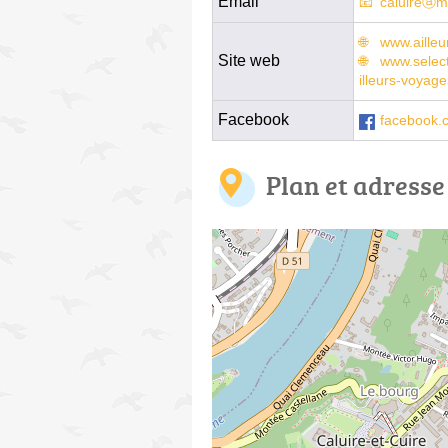
Email
caluireⓐm
www.aille
Site web
www.select
illeurs-voyag
Facebook
facebook.
Plan et adresse