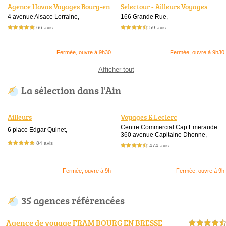
Agence Havas Voyages Bourg-en
Selectour - Ailleurs Voyages
-Bresse
4 avenue Alsace Lorraine,
166 Grande Rue,
66 avis
59 avis
5,0 étoiles sur 5
4,5 étoiles sur 5
Fermée, ouvre à 9h30
Fermée, ouvre à 9h30
Afficher tout
La sélection dans l'Ain
Ailleurs
Voyages E.Leclerc
Centre Commercial Cap Emeraude
6 place Edgar Quinet,
360 avenue Capitaine Dhonne,
84 avis
5,0 étoiles sur 5
474 avis
4,5 étoiles sur 5
Fermée, ouvre à 9h
Fermée, ouvre à 9h
35 agences référencées
Agence de voyage FRAM BOURG EN BRESSE
4,5 étoiles sur 5