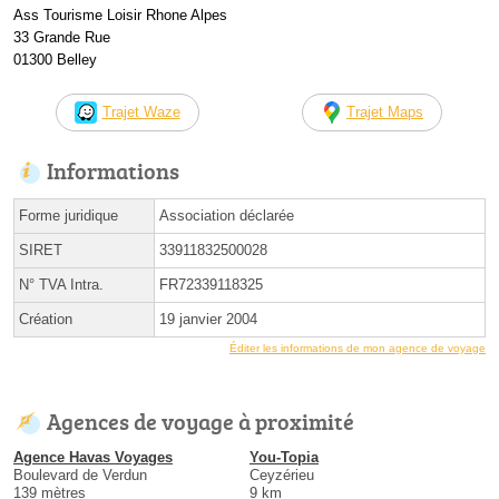
Ass Tourisme Loisir Rhone Alpes
33 Grande Rue
01300 Belley
Trajet Waze
Trajet Maps
Informations
Forme juridique
Association déclarée
SIRET
33911832500028
N° TVA Intra.
FR72339118325
Création
19 janvier 2004
Éditer les informations de mon agence de voyage
Agences de voyage à proximité
Agence Havas Voyages
You-Topia
Boulevard de Verdun
Ceyzérieu
139 mètres
9 km