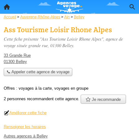
Accueil
>
Auvergne-Rhône-Alpes
>
Ain
>
Belley
Ass Tourisme Loisir Rhone Alpes
Cette fiche présente "Ass Tourisme Loisir Rhone Alpes", agence de
voyage située
grande rue
, 01300 Belley.
33 Grande Rue
01300 Belley
📞 Appeler cette agence de voyage
Offres :
voyages à la carte
,
voyages en groupe
2 personnes
recommandent
cette agence.
Je recommande
Améliorer cette fiche
Renseigner les horaires
Autres agences à Belley