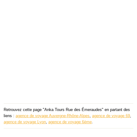
Retrouvez cette page "Anka Tours Rue des Émeraudes" en partant des
liens :
agence de voyage Auvergne-Rhône-Alpes
,
agence de voyage 69
,
agence de voyage Lyon
,
agence de voyage 6ème
.