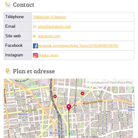
Contact
Téléphone
Téléphoner à l'agence
Email
ankaⓐankatours.com
Site web
ankatours.com
Facebook
facebook.com/pages/Anka-Tours/1478246495765756
Instagram
@anka_tours
Plan et adresse
© contributeurs OpenStreetMap