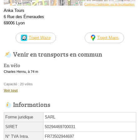
Corriger l’adresse ou la localisation
Anka Tours
6 Rue des Émeraudes
69006 Lyon
Trajet Waze
Trajet Maps
Venir en transports en commun
En vélo
Charles Hernu, à 74 m
Capacité : 20 vélos
Voir tout
Informations
Forme juridique
SARL
SIRET
50294469700031
N° TVA Intra.
FR73502944697