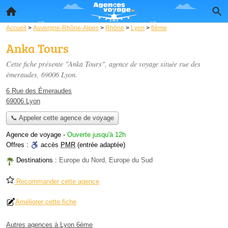
Accueil
>
Auvergne-Rhône-Alpes
>
Rhône
>
Lyon
>
6ème
Anka Tours
Cette fiche présente "Anka Tours", agence de voyage située
rue des
émeraudes
, 69006 Lyon.
6 Rue des Émeraudes
69006 Lyon
📞 Appeler cette agence de voyage
Agence de voyage
-
Ouverte jusqu'à 12h
Offres :
accès
PMR
(entrée adaptée)
Destinations :
Europe du Nord, Europe du Sud
Recommander cette agence
Améliorer cette fiche
Autres agences à Lyon 6ème