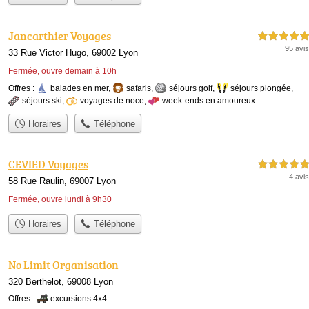
Jancarthier Voyages
5,0 étoiles sur 5
95 avis
33 Rue Victor Hugo, 69002 Lyon
Fermée, ouvre demain à 10h
Offres :
balades en mer
,
safaris
,
séjours golf
,
séjours plongée
,
séjours ski
,
voyages de noce
,
week-ends en amoureux
Horaires
Téléphone
CEVIED Voyages
5,0 étoiles sur 5
4 avis
58 Rue Raulin, 69007 Lyon
Fermée, ouvre lundi à 9h30
Horaires
Téléphone
No Limit Organisation
320 Berthelot, 69008 Lyon
Offres :
excursions 4x4