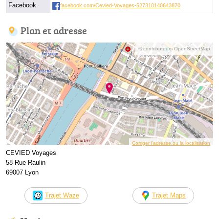
Facebook
facebook.com/Cevied-Voyages-527310140643870
Plan et adresse
© contributeurs OpenStreetMap
Corriger l’adresse ou la localisation
CEVIED Voyages
58 Rue Raulin
69007 Lyon
Trajet Waze
Trajet Maps