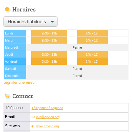
Horaires
Lundi
9h30 - 13h
14h - 17h
Mardi
9h30 - 13h
14h - 17h
Mercredi
Fermé
Jeudi
9h30 - 13h
14h - 17h
Vendredi
9h30 - 13h
14h - 17h
Samedi
Fermé
Dimanche
Fermé
Signaler une erreur
Contact
Téléphone
Téléphoner à l'agence
Email
infoⓐcevied.org
Site web
www.cevied.org