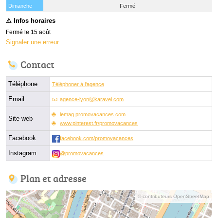
(15 août)
Dimanche
Fermé
Fermé le 15 août
Signaler une erreur
Contact
Téléphone
Téléphoner à l'agence
Email
agence-lyonⓐkaravel.com
lemag.promovacances.com
Site web
www.pinterest.fr/promovacances
Facebook
facebook.com/promovacances
Instagram
@promovacances
Plan et adresse
© contributeurs OpenStreetMap