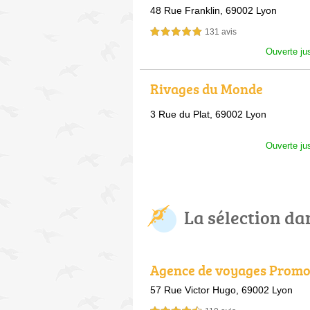
48 Rue Franklin,
69002 Lyon
131 avis
5,0 étoiles sur 5
Ouverte ju
Rivages du Monde
3 Rue du Plat,
69002 Lyon
Ouverte ju
La sélection dan
Agence de voyages Prom
nces Lyon Perrache
57 Rue Victor Hugo,
69002 Lyon