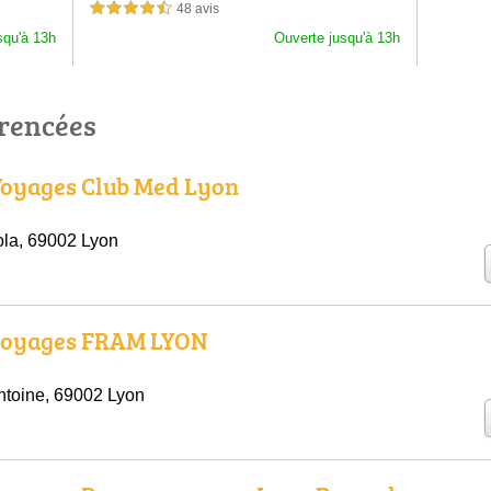
48 avis
4,5 étoiles sur 5
squ'à 13h
Ouverte jusqu'à 13h
érencées
Voyages Club Med Lyon
la, 69002 Lyon
voyages FRAM LYON
ntoine, 69002 Lyon