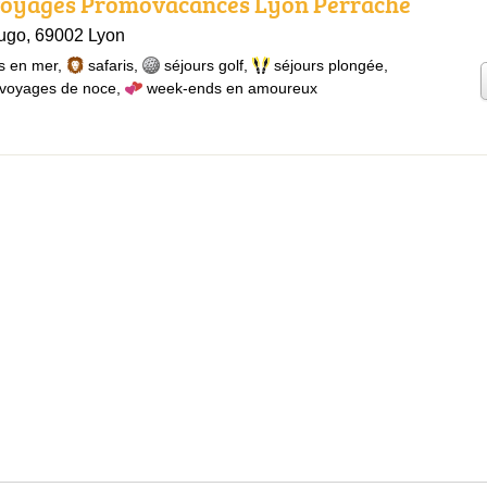
voyages Promovacances Lyon Perrache
ugo, 69002 Lyon
s en mer
,
safaris
,
séjours golf
,
séjours plongée
,
voyages de noce
,
week-ends en amoureux