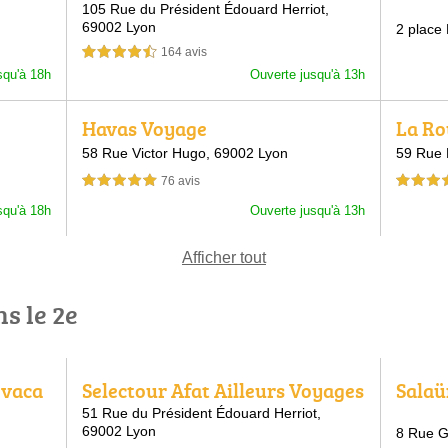
105 Rue du Président Édouard Herriot,
69002 Lyon
2 place 
164 avis
4,5 étoiles sur 5
squ'à 18h
Ouverte jusqu'à 13h
Havas Voyage
La Ro
58 Rue Victor Hugo,
69002 Lyon
59 Rue 
76 avis
5,0 étoiles sur 5
4,5 étoiles 
squ'à 18h
Ouverte jusqu'à 13h
Afficher tout
s le 2e
ovaca
Selectour Afat Ailleurs Voyages
Salaü
Marietton
ue
51 Rue du Président Édouard Herriot,
69002 Lyon
8 Rue G