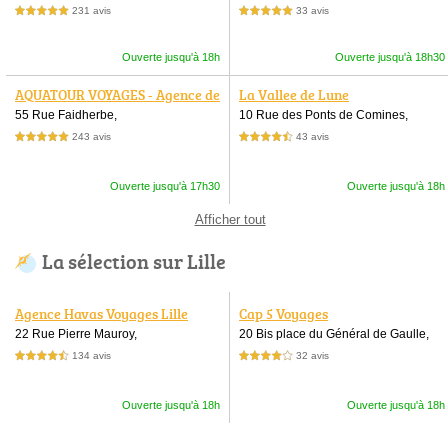
231 avis
33 avis
5,0 étoiles sur 5
5,0 étoiles sur 5
Ouverte jusqu'à 18h
Ouverte jusqu'à 18h30
AQUATOUR VOYAGES - Agence de
La Vallee de Lune
voyages à Lille
55 Rue Faidherbe,
10 Rue des Ponts de Comines,
243 avis
43 avis
5,0 étoiles sur 5
4,5 étoiles sur 5
Ouverte jusqu'à 17h30
Ouverte jusqu'à 18h
Afficher tout
La sélection sur Lille
Agence Havas Voyages Lille
Cap 5 Voyages
22 Rue Pierre Mauroy,
20 Bis place du Général de Gaulle,
134 avis
32 avis
4,5 étoiles sur 5
4,0 étoiles sur 5
Ouverte jusqu'à 18h
Ouverte jusqu'à 18h