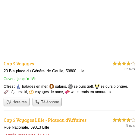
Cap 5 Voyages
4,0 étoiles sur 5
32 avis
20 Bis place du Général de Gaulle, 59800 Lille
Ouverte jusqu'à 18h
Offres :
balades en mer
,
safaris
,
séjours golf
,
séjours plongée
,
séjours ski
,
voyages de noce
,
week-ends en amoureux
Horaires
Téléphone
Cap 5 Voyages Lille - Plateau d'Affaires
4,0 étoiles sur 5
5 avis
Rue Nationale, 59013 Lille