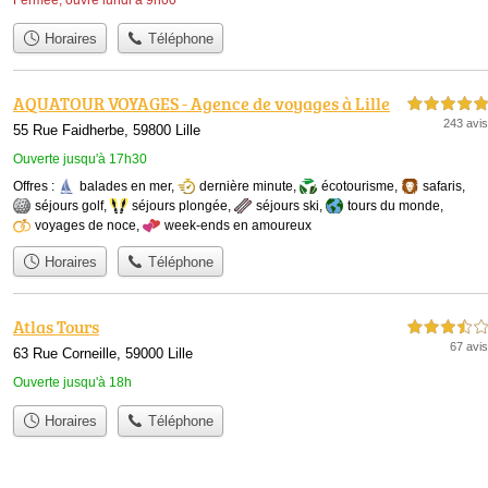
Horaires
Téléphone
AQUATOUR VOYAGES - Agence de voyages à Lille
5,0 étoiles sur 5
243 avis
55 Rue Faidherbe, 59800 Lille
Ouverte jusqu'à 17h30
Offres :
balades en mer
,
dernière minute
,
écotourisme
,
safaris
,
séjours golf
,
séjours plongée
,
séjours ski
,
tours du monde
,
voyages de noce
,
week-ends en amoureux
Horaires
Téléphone
Atlas Tours
3,5 étoiles sur 5
67 avis
63 Rue Corneille, 59000 Lille
Ouverte jusqu'à 18h
Horaires
Téléphone