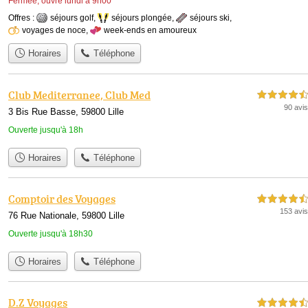
Fermée, ouvre lundi à 9h00
Offres :
séjours golf
,
séjours plongée
,
séjours ski
,
voyages de noce
,
week-ends en amoureux
Horaires
Téléphone
Club Mediterranee, Club Med
4,5 étoiles sur 5
90 avis
3 Bis Rue Basse, 59800 Lille
Ouverte jusqu'à 18h
Horaires
Téléphone
Comptoir des Voyages
4,5 étoiles sur 5
153 avis
76 Rue Nationale, 59800 Lille
Ouverte jusqu'à 18h30
Horaires
Téléphone
D.Z Voyages
4,5 étoiles sur 5