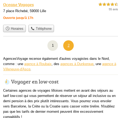
Oceane Voyages
4,5 étoiles sur 5
55 avis
7 place Richebé, 59000 Lille
Ouverte jusqu'à 17h
Horaires
Téléphone
1
2
AgencesVoyage recense également d'autres voyagistes dans le Nord,
comme : une
agence à Roubaix
, des
agences à Dunkerque
, une
agence à
Villeneuve-d'Ascq
.
Voyager en low-cost
Certaines agences de voyages lilloises mettent en avant des séjours au
tarif low-cost qui vous permettent de réserver un séjour all inclusive ou en
demi pension à des prix plutôt intéressants. Vous pourrez vous envoler
vers Barcelone, la Crète ou la Croatie sans casser votre tirelire. N'oubliez
pas que les tarifs de dernier moment peuvent être excessivement
compétitifs !