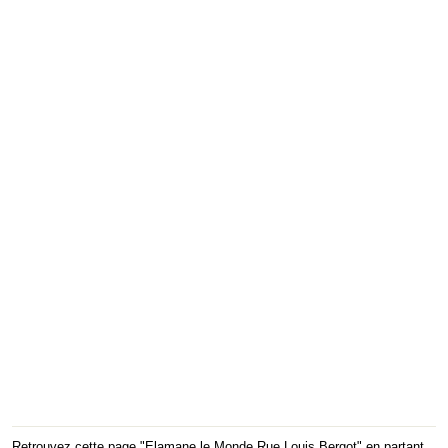
Retrouvez cette page "Elamane le Monde Rue Louis Bergot" en partant