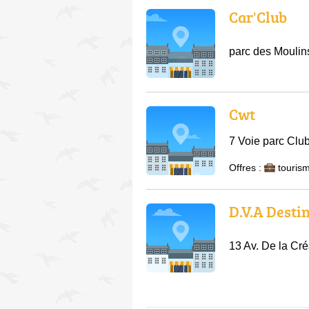
Car'Club
parc des Moulin
Cwt
7 Voie parc Clu
Offres :
tourism
D.V.A Desti
13 Av. De la Cré