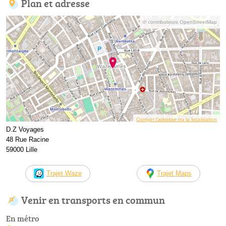
Plan et adresse
© contributeurs OpenStreetMap
Corriger l’adresse ou la localisation
D.Z Voyages
48 Rue Racine
59000 Lille
Trajet Waze
Trajet Maps
Venir en transports en commun
En métro