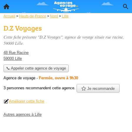
Accueil
>
Hauts-de-France
>
Nord
>
Lille
D.Z Voyages
Cette fiche présente "D.Z Voyages", agence de voyage située
rue racine
,
59000 Lille.
48 Rue Racine
59000 Lille
📞 Appeler cette agence de voyage
Agence de voyage
-
Fermée, ouvre à 9h30
3 personnes
recommandent
cette agence.
Je recommande
Améliorer cette fiche
Autres agences à Lille