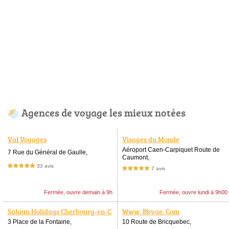
Agences de voyage les mieux notées
Val Voyages
Visages du Monde
Aéroport Caen-Carpiquet Route de
7 Rue du Général de Gaulle,
Caumont,
33 avis
5,0 étoiles sur 5
7 avis
5,0 étoiles sur 5
Fermée, ouvre demain à 9h
Fermée, ouvre lundi à 9h00
Salaün Holidays Cherbourg-en-C
Www. Bbvae. Com
otentin
3 Place de la Fontaine,
10 Route de Bricquebec,