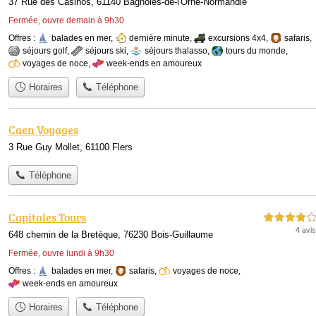
37 Rue des Casinos, 61140 Bagnoles-de-l'Orne-Normandie
Fermée, ouvre demain à 9h30
Offres :
balades en mer
,
dernière minute
,
excursions 4x4
,
safaris
,
séjours golf
,
séjours ski
,
séjours thalasso
,
tours du monde
,
voyages de noce
,
week-ends en amoureux
Horaires
Téléphone
Caen Voyages
3 Rue Guy Mollet, 61100 Flers
Téléphone
Capitales Tours
4,0 étoiles sur 5
4 avis
648 chemin de la Bretèque, 76230 Bois-Guillaume
Fermée, ouvre lundi à 9h30
Offres :
balades en mer
,
safaris
,
voyages de noce
,
week-ends en amoureux
Horaires
Téléphone