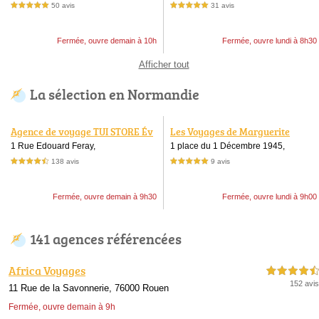
50 avis
31 avis
5,0 étoiles sur 5
5,0 étoiles sur 5
Fermée, ouvre demain à 10h
Fermée, ouvre lundi à 8h30
Afficher tout
La sélection en Normandie
Agence de voyage TUI STORE Év
Les Voyages de Marguerite
reux
1 Rue Edouard Feray,
1 place du 1 Décembre 1945,
138 avis
9 avis
4,5 étoiles sur 5
5,0 étoiles sur 5
Fermée, ouvre demain à 9h30
Fermée, ouvre lundi à 9h00
141 agences référencées
Africa Voyages
4,5 étoiles sur 5
152 avis
11 Rue de la Savonnerie, 76000 Rouen
Fermée, ouvre demain à 9h