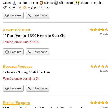
Offres :
balades en mer
,
safaris
,
séjours golf
,
séjours plongée
,
séjours ski
,
voyages de noce
Horaires
Téléphone
Amerasia Ouest
4,5 étoiles sur 5
25 avis
10 Rue d'Hermia, 14200 Hérouville-Saint-Clair
Fermée, ouvre lundi à 9h00
Horaires
Téléphone
Bocazur Voyages
5,0 étoiles sur 5
12 avis
12 Route d'Aunay, 14260 Seulline
Fermée, ouvre demain à 9h
Horaires
Téléphone
Boubet Voyages
5,0 étoiles sur 5
23 avis