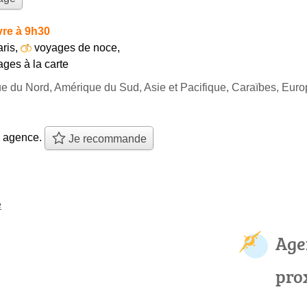
re à 9h30
aris
,
voyages de noce
,
ges à la carte
ue du Nord, Amérique du Sud, Asie et Pacifique, Caraïbes, Eur
e agence.
Je recommande
e
Age
pro