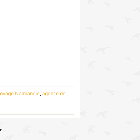
voyage Normandie
,
agence de
e.