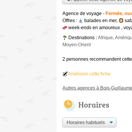
Agence de voyage
-
Fermée, ouv
Offres :
balades en mer
,
saf
week-ends en amoureux
,
voya
Destinations :
Afrique, Amériq
Moyen-Orient
2 personnes
recommandent
cett
Améliorer cette fiche
Autres agences à Bois-Guillaum
Horaires