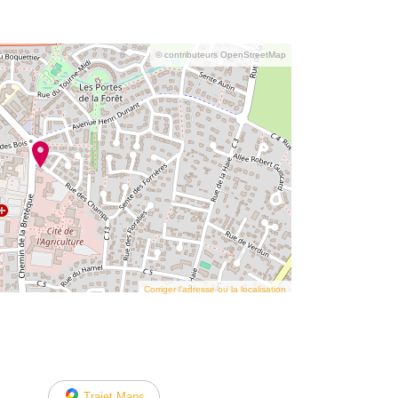
© contributeurs OpenStreetMap
Corriger l’adresse ou la localisation
Trajet Maps