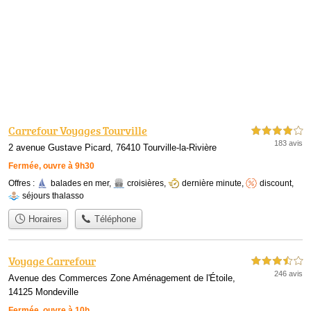
Carrefour Voyages Tourville
4,0 étoiles sur 5
183 avis
2 avenue Gustave Picard, 76410 Tourville-la-Rivière
Fermée, ouvre à 9h30
Offres :
balades en mer
,
croisières
,
dernière minute
,
discount
,
séjours thalasso
Horaires
Téléphone
Voyage Carrefour
3,5 étoiles sur 5
246 avis
Avenue des Commerces Zone Aménagement de l'Étoile,
14125 Mondeville
Fermée, ouvre à 10h