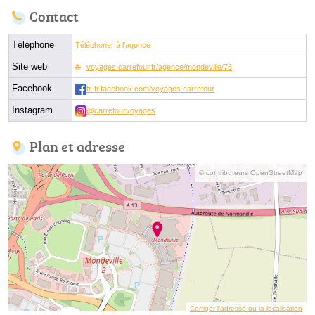
Contact
Téléphone
Téléphoner à l'agence
Site web
voyages.carrefour.fr/agence/mondeville/73
Facebook
fr-fr.facebook.com/voyages.carrefour
Instagram
@carrefourvoyages
Plan et adresse
© contributeurs OpenStreetMap
Corriger l’adresse ou la localisation