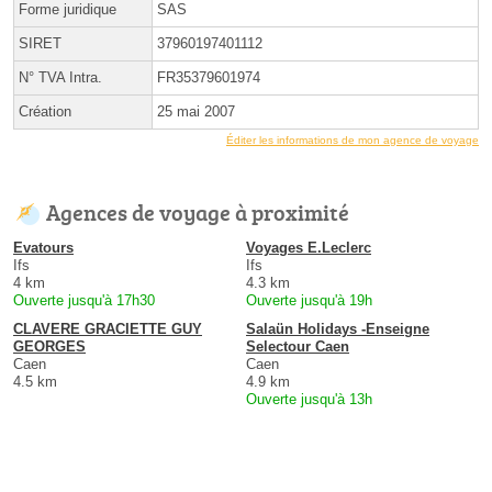
Forme juridique
SAS
SIRET
37960197401112
N° TVA Intra.
FR35379601974
Création
25 mai 2007
Éditer les informations de mon agence de voyage
Agences de voyage à proximité
Evatours
Voyages E.Leclerc
Ifs
Ifs
4 km
4.3 km
Ouverte jusqu'à 17h30
Ouverte jusqu'à 19h
CLAVERE GRACIETTE GUY
Salaün Holidays -Enseigne
GEORGES
Selectour Caen
Caen
Caen
4.5 km
4.9 km
Ouverte jusqu'à 13h