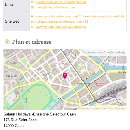
aurelie.mensⓐsalaun-holidays.com
Email
caenⓐsalaun-holidays.com
agences.salaun-holidays.com/fr/normandie/calvados/caen/sala
Site web
un-holidays-enseigne-selectour-caen-52
www.youtube.com/c/salaunholidays
Plan et adresse
© contributeurs OpenStreetMap
Corriger l’adresse ou la localisation
Salaün Holidays -Enseigne Selectour Caen
176 Rue Saint-Jean
14000 Caen