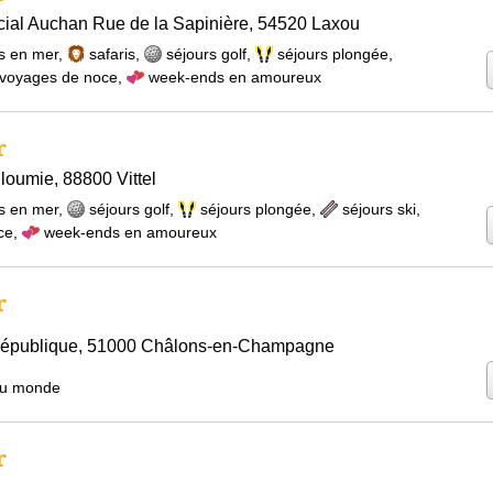
ial Auchan Rue de la Sapinière, 54520 Laxou
s en mer
,
safaris
,
séjours golf
,
séjours plongée
,
voyages de noce
,
week-ends en amoureux
r
oumie, 88800 Vittel
s en mer
,
séjours golf
,
séjours plongée
,
séjours ski
,
ce
,
week-ends en amoureux
r
 République, 51000 Châlons-en-Champagne
du monde
r