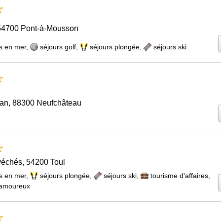
r
 54700 Pont-à-Mousson
s en mer
,
séjours golf
,
séjours plongée
,
séjours ski
r
ean, 88300 Neufchâteau
r
véchés, 54200 Toul
s en mer
,
séjours plongée
,
séjours ski
,
tourisme d'affaires
,
 amoureux
r