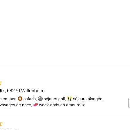
r
tz, 68270 Wittenheim
s en mer
,
safaris
,
séjours golf
,
séjours plongée
,
voyages de noce
,
week-ends en amoureux
r