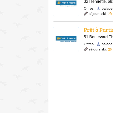
32 Henriette, 6
Offres :
balade
séjours ski
,
Prêt à Parti
51 Boulevard T
Offres :
balade
séjours ski
,