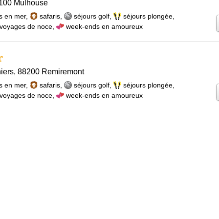
8100 Mulhouse
s en mer
,
safaris
,
séjours golf
,
séjours plongée
,
voyages de noce
,
week-ends en amoureux
r
hiers, 88200 Remiremont
s en mer
,
safaris
,
séjours golf
,
séjours plongée
,
voyages de noce
,
week-ends en amoureux