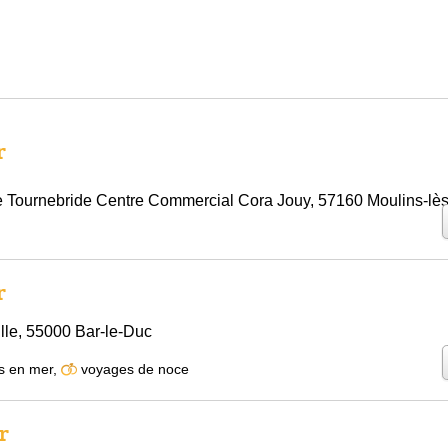
r
le Tournebride Centre Commercial Cora Jouy, 57160 Moulins-lè
r
lle, 55000 Bar-le-Duc
s en mer
,
voyages de noce
r