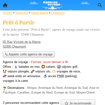
Accueil
>
Grand-Est
>
Haute-Marne
>
Chaumont
Prêt à Partir
Cette fiche présente "Prêt à Partir", agence de voyage située
rue victoire
de la marne
, 52000 Chaumont.
65 Rue Victoire de la Marne
52000 Chaumont
📞 Appeler cette agence de voyage
Agence de voyage
-
Fermée, ouvre demain à 9h
Offres :
balades en mer
,
safaris
,
séjours golf
,
séjours plongée
,
séjours ski
,
voyages de noce
,
week-ends en amoureux
,
accès
PMR
(parking)
,
voyages à la carte
Destinations :
Afrique, Amérique du Nord, Amérique du Sud, Asie et
Pacifique, Caraïbes, Europe du Nord, Europe du Sud, Moyen-Orient
2 personnes
recommandent
cette agence.
Je recommande