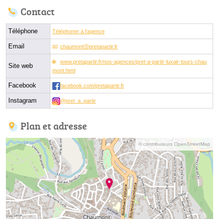
Contact
Téléphone
Téléphoner à l'agence
Email
chaumontⓐpretapartir.fr
www.pretapartir.fr/nos-agences/pret-a-partir-luxair-tours-chau
Site web
mont.html
Facebook
facebook.com/pretapartir.fr
Instagram
@pret_a_partir
Plan et adresse
© contributeurs OpenStreetMap