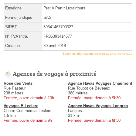
Enseigne
Pret A Partir Luxairtours
Forme juridique
SAS
SIRET
39341467700327
N° TVA Intra.
FR35393414677
Création
30 avril 2018
Éditer les informations de mon agence de voyage
Agences de voyage à proximité
Rose des Vents
Agence Havas Voyages Chaumont
Rue Pasteur
Rue Toupot de Béveaux
238 mètres
380 mètres
Fermée, ouvre demain à 10h
Fermée, ouvre demain à 9h30
Voyages E.Leclerc
Agence Havas Voyages Langres
Centre Commercial Leclerc
Langres
1.5 km
31 km
Fermée, ouvre demain à 9h
Fermée, ouvre demain à 9h30