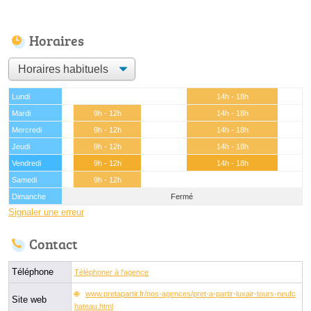
Horaires
Lundi
14h - 18h
Mardi
9h - 12h
14h - 18h
Mercredi
9h - 12h
14h - 18h
Jeudi
9h - 12h
14h - 18h
Vendredi
9h - 12h
14h - 18h
Samedi
9h - 12h
Dimanche
Fermé
Signaler une erreur
Contact
Téléphone
Téléphoner à l'agence
www.pretapartir.fr/nos-agences/pret-a-partir-luxair-tours-neufc
Site web
hateau.html