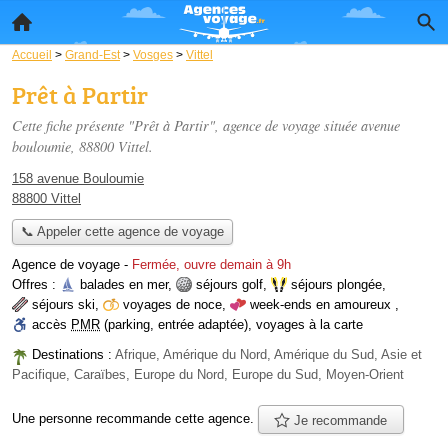
Accueil
>
Grand-Est
>
Vosges
>
Vittel
Prêt à Partir
Cette fiche présente "Prêt à Partir", agence de voyage située
avenue
bouloumie
, 88800 Vittel.
158 avenue Bouloumie
88800 Vittel
📞 Appeler cette agence de voyage
Agence de voyage
-
Fermée, ouvre demain à 9h
Offres :
balades en mer
,
séjours golf
,
séjours plongée
,
séjours ski
,
voyages de noce
,
week-ends en amoureux
,
accès
PMR
(parking, entrée adaptée)
,
voyages à la carte
Destinations :
Afrique, Amérique du Nord, Amérique du Sud, Asie et
Pacifique, Caraïbes, Europe du Nord, Europe du Sud, Moyen-Orient
Une personne
recommande
cette agence.
Je recommande