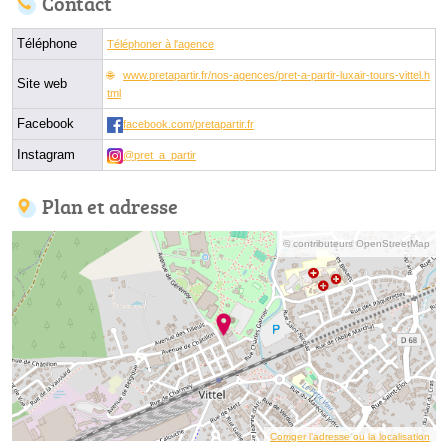
Contact
Téléphone
Téléphoner à l'agence
www.pretapartir.fr/nos-agences/pret-a-partir-luxair-tours-vittel.h
Site web
tml
Facebook
facebook.com/pretapartir.fr
Instagram
@pret_a_partir
Plan et adresse
© contributeurs OpenStreetMap
Corriger l’adresse ou la localisation