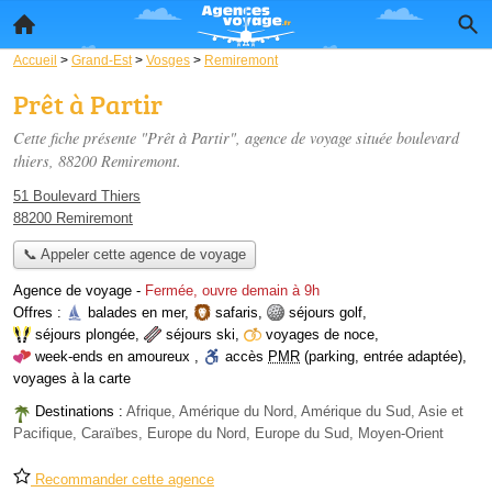
Accueil
>
Grand-Est
>
Vosges
>
Remiremont
Prêt à Partir
Cette fiche présente "Prêt à Partir", agence de voyage située
boulevard
thiers
, 88200 Remiremont.
51 Boulevard Thiers
88200 Remiremont
📞 Appeler cette agence de voyage
Agence de voyage
-
Fermée, ouvre demain à 9h
Offres :
balades en mer
,
safaris
,
séjours golf
,
séjours plongée
,
séjours ski
,
voyages de noce
,
week-ends en amoureux
,
accès
PMR
(parking, entrée adaptée)
,
voyages à la carte
Destinations :
Afrique, Amérique du Nord, Amérique du Sud, Asie et
Pacifique, Caraïbes, Europe du Nord, Europe du Sud, Moyen-Orient
Recommander cette agence