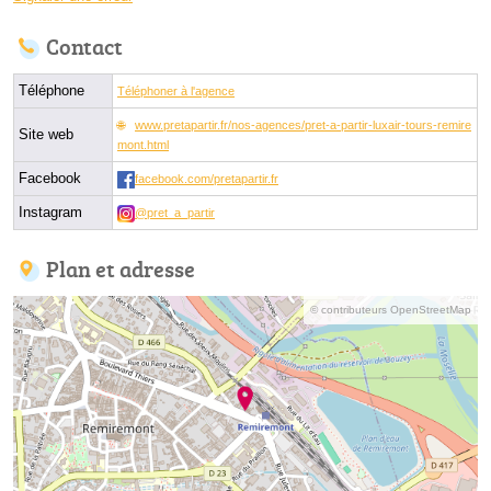
Contact
Téléphone
Téléphoner à l'agence
www.pretapartir.fr/nos-agences/pret-a-partir-luxair-tours-remire
Site web
mont.html
Facebook
facebook.com/pretapartir.fr
Instagram
@pret_a_partir
Plan et adresse
© contributeurs OpenStreetMap