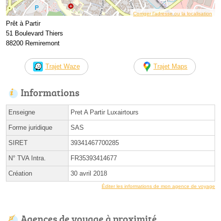
Corriger l’adresse ou la localisation
Prêt à Partir
51 Boulevard Thiers
88200 Remiremont
Trajet Waze
Trajet Maps
Informations
Enseigne
Pret A Partir Luxairtours
Forme juridique
SAS
SIRET
39341467700285
N° TVA Intra.
FR35393414677
Création
30 avril 2018
Éditer les informations de mon agence de voyage
Agences de voyage à proximité