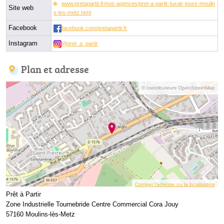
www.pretapartir.fr/nos-agences/pret-a-partir-luxair-tours-moulin
Site web
s-les-metz.html
Facebook
facebook.com/pretapartir.fr
Instagram
@pret_a_partir
Plan et adresse
© contributeurs OpenStreetMap
Corriger l’adresse ou la localisation
Prêt à Partir
Zone Industrielle Tournebride Centre Commercial Cora Jouy
57160 Moulins-lès-Metz