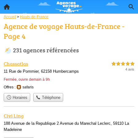
Accueil
>
Hauts-de-France
Agence de voyage Hauts-de-France -
Page 4
231 agences référencées
Chassatlas
5,0 étoiles sur 5
4 avis
11 Rue de Pommier, 62158 Humbercamps
Fermée, ouvre demain à 9h
Offres :
safaris
Horaires
Téléphone
Civi Ling
188 Avenue de la Republique 2 Avenue du Marechal Leclerc, 59110 La
Madeleine