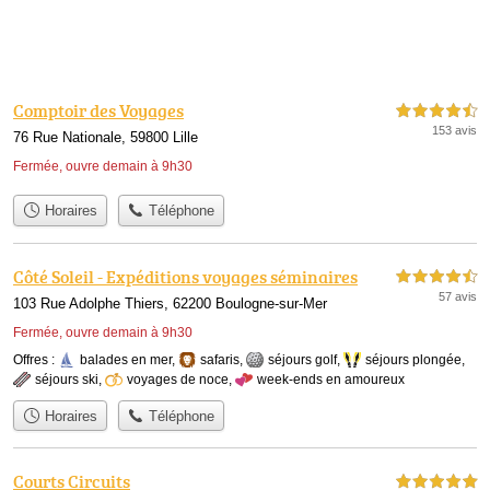
Comptoir des Voyages
4,5 étoiles sur 5
153 avis
76 Rue Nationale, 59800 Lille
Fermée, ouvre demain à 9h30
Horaires
Téléphone
Côté Soleil - Expéditions voyages séminaires
4,5 étoiles sur 5
57 avis
103 Rue Adolphe Thiers, 62200 Boulogne-sur-Mer
Fermée, ouvre demain à 9h30
Offres :
balades en mer
,
safaris
,
séjours golf
,
séjours plongée
,
séjours ski
,
voyages de noce
,
week-ends en amoureux
Horaires
Téléphone
Courts Circuits
5,0 étoiles sur 5