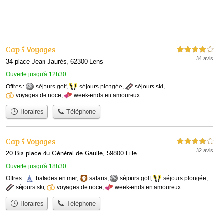
Cap 5 Voyages
4,0 étoiles sur 5
34 avis
34 place Jean Jaurès, 62300 Lens
Ouverte jusqu'à 12h30
Offres :
séjours golf
,
séjours plongée
,
séjours ski
,
voyages de noce
,
week-ends en amoureux
Horaires
Téléphone
Cap 5 Voyages
4,0 étoiles sur 5
32 avis
20 Bis place du Général de Gaulle, 59800 Lille
Ouverte jusqu'à 18h30
Offres :
balades en mer
,
safaris
,
séjours golf
,
séjours plongée
,
séjours ski
,
voyages de noce
,
week-ends en amoureux
Horaires
Téléphone