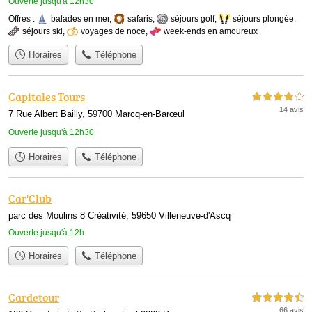
Ouverte jusqu'à 12h30
Offres :
balades en mer
,
safaris
,
séjours golf
,
séjours plongée
,
séjours ski
,
voyages de noce
,
week-ends en amoureux
Horaires
Téléphone
Capitales Tours
4,0 étoiles sur 5
14 avis
7 Rue Albert Bailly, 59700 Marcq-en-Barœul
Ouverte jusqu'à 12h30
Horaires
Téléphone
Car'Club
parc des Moulins 8 Créativité, 59650 Villeneuve-d'Ascq
Ouverte jusqu'à 12h
Horaires
Téléphone
Cardetour
4,5 étoiles sur 5
66 avis