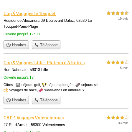
Cap 5 Voyages le Touquet
4,5 étoiles sur 5
19 avis
Residence Alexandra 39 Boulevard Daloz, 62520 Le
Touquet-Paris-Plage
Ouverte jusqu'à 12h30
Horaires
Téléphone
Cap 5 Voyages Lille - Plateau d'Affaires
4,0 étoiles sur 5
5 avis
Rue Nationale, 59013 Lille
Ouverte jusqu'à 18h
Offres :
séjours golf
,
séjours plongée
,
séjours ski
,
voyages de noce
,
week-ends en amoureux
Horaires
Téléphone
CAP 5 Voyages Valenciennes
4,0 étoiles sur 5
43 avis
27 Pl. d'Armes, 59300 Valenciennes