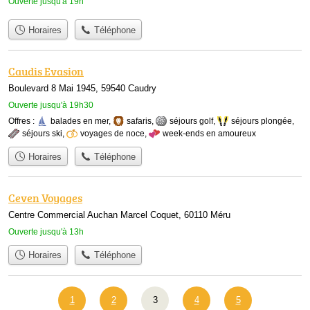
Ouverte jusqu'à 19h
Horaires
Téléphone
Caudis Evasion
Boulevard 8 Mai 1945, 59540 Caudry
Ouverte jusqu'à 19h30
Offres :
balades en mer
,
safaris
,
séjours golf
,
séjours plongée
,
séjours ski
,
voyages de noce
,
week-ends en amoureux
Horaires
Téléphone
Ceven Voyages
Centre Commercial Auchan Marcel Coquet, 60110 Méru
Ouverte jusqu'à 13h
Horaires
Téléphone
1
2
3
4
5