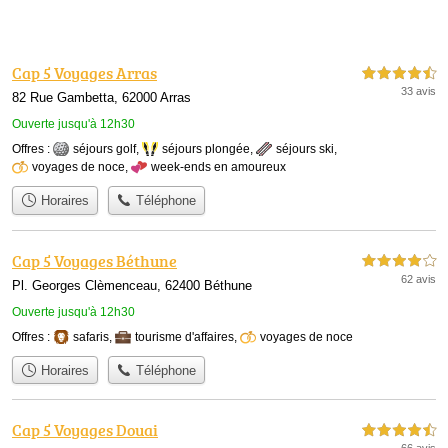
Cap 5 Voyages Arras
4,5 étoiles sur 5
33 avis
82 Rue Gambetta, 62000 Arras
Ouverte jusqu'à 12h30
Offres :
séjours golf
,
séjours plongée
,
séjours ski
,
voyages de noce
,
week-ends en amoureux
Horaires
Téléphone
Cap 5 Voyages Béthune
4,0 étoiles sur 5
62 avis
Pl. Georges Clèmenceau, 62400 Béthune
Ouverte jusqu'à 12h30
Offres :
safaris
,
tourisme d'affaires
,
voyages de noce
Horaires
Téléphone
Cap 5 Voyages Douai
4,5 étoiles sur 5