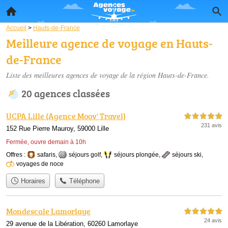
Accueil
>
Hauts-de-France
Meilleure agence de voyage en Hauts-
de-France
Liste des meilleures agences de voyage de la région Hauts-de-France.
20 agences classées
UCPA Lille (Agence Moov' Travel)
5,0 étoiles sur 5
231 avis
152 Rue Pierre Mauroy, 59000 Lille
Fermée, ouvre demain à 10h
Offres :
safaris
,
séjours golf
,
séjours plongée
,
séjours ski
,
voyages de noce
Horaires
Téléphone
Mondescale Lamorlaye
5,0 étoiles sur 5
24 avis
29 avenue de la Libération, 60260 Lamorlaye