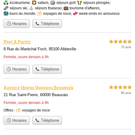
écotourisme
,
safaris
,
séjours golf
,
séjours plongée
,
séjours ski
,
séjours thalasso
,
tourisme d'affaires
,
tours du monde
,
voyages de noce
,
week-ends en amoureux
Horaires
Téléphone
Pret A Partir
5,0 étoiles sur 5
70 avis
8 Rue du Maréchal Foch, 80100 Abbeville
Fermée, ouvre demain à 9h
Horaires
Téléphone
Agence Havas Voyages Beauvais
5,0 étoiles sur 5
80 avis
21 Rue Saint-Pierre, 60000 Beauvais
Fermée, ouvre demain à 9h
Offres :
voyages de noce
Horaires
Téléphone