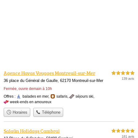
Agence Havas Voyages Montreuil-sur-Mer
5,0 étoiles sur 5
139 avis
36 place du Général de Gaulle, 62170 Montreuil-sur-Mer
Fermée, ouvre demain à 10h
Offres :
balades en mer
,
safaris
,
séjours ski
,
week-ends en amoureux
Horaires
Téléphone
Salaün Holidays Cambrai
5,0 étoiles sur 5
181 avis