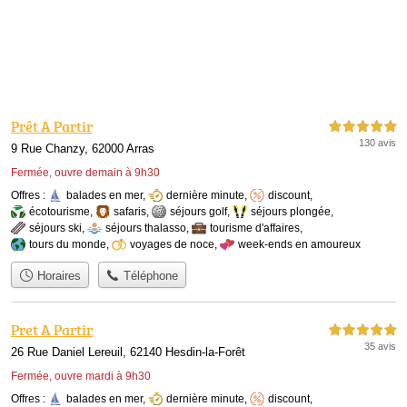
Prêt A Partir
5,0 étoiles sur 5
130 avis
9 Rue Chanzy, 62000 Arras
Fermée, ouvre demain à 9h30
Offres :
balades en mer
,
dernière minute
,
discount
,
écotourisme
,
safaris
,
séjours golf
,
séjours plongée
,
séjours ski
,
séjours thalasso
,
tourisme d'affaires
,
tours du monde
,
voyages de noce
,
week-ends en amoureux
Horaires
Téléphone
Pret A Partir
5,0 étoiles sur 5
35 avis
26 Rue Daniel Lereuil, 62140 Hesdin-la-Forêt
Fermée, ouvre mardi à 9h30
Offres :
balades en mer
,
dernière minute
,
discount
,