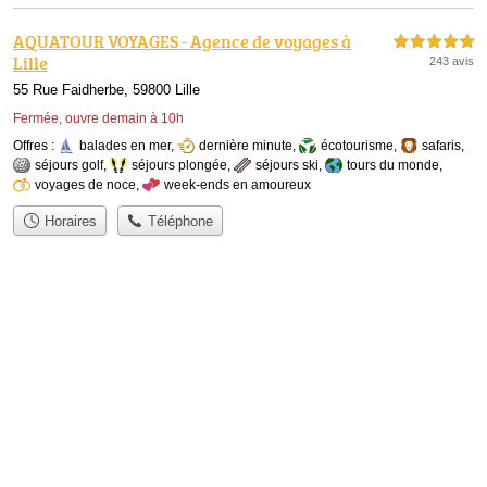
AQUATOUR VOYAGES - Agence de voyages à
5,0 étoiles sur 5
Lille
243 avis
55 Rue Faidherbe, 59800 Lille
Fermée, ouvre demain à 10h
Offres :
balades en mer
,
dernière minute
,
écotourisme
,
safaris
,
séjours golf
,
séjours plongée
,
séjours ski
,
tours du monde
,
voyages de noce
,
week-ends en amoureux
Horaires
Téléphone