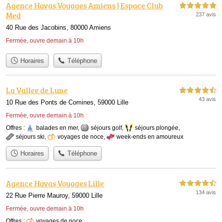
Agence Havas Voyages Amiens | Espace Club
5,0 étoiles sur 5
Med
237 avis
40 Rue des Jacobins, 80000 Amiens
Fermée, ouvre demain à 10h
Horaires
Téléphone
La Vallee de Lune
4,5 étoiles sur 5
43 avis
10 Rue des Ponts de Comines, 59000 Lille
Fermée, ouvre demain à 10h
Offres :
balades en mer
,
séjours golf
,
séjours plongée
,
séjours ski
,
voyages de noce
,
week-ends en amoureux
Horaires
Téléphone
Agence Havas Voyages Lille
4,5 étoiles sur 5
134 avis
22 Rue Pierre Mauroy, 59000 Lille
Fermée, ouvre demain à 10h
Offres :
voyages de noce