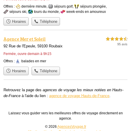
Offres :
dernière minute
,
séjours golf
,
séjours plongée
,
séjours ski
,
tours du monde
,
week-ends en amoureux
Horaires
Téléphone
Agence Mer et Soleil
4,5 étoiles sur 5
95 avis
92 Rue de l'Epeule, 59100 Roubaix
Fermée, ouvre demain à 9h15
Offres :
balades en mer
Horaires
Téléphone
Retrouvez la page des
agences de voyage les mieux notées en Hauts-
de-France
à l'aide du lien :
agence de voyage Hauts-de-France
.
Laissez vous guider vers les meilleures offres de voyage directement en
agence.
© 2026
AgencesVoyage.fr