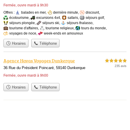
Fermée, ouvre mardi à 9h30
Offres :
balades en mer
,
dernière minute
,
discount
,
écotourisme
,
excursions 4x4
,
safaris
,
séjours golf
,
séjours plongée
,
séjours ski
,
séjours thalasso
,
tourisme d'affaires
,
tourisme religieux
,
tours du monde
,
voyages de noce
,
week-ends en amoureux
Horaires
Téléphone
Agence Havas Voyages Dunkerque
5,0 étoiles sur 5
235 avis
36 Rue du Président Poincaré, 59140 Dunkerque
Fermée, ouvre mardi à 9h00
Horaires
Téléphone