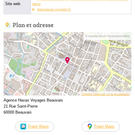
Site web
pierre
www.havas-voyages.fr
Plan et adresse
© contributeurs OpenStreetMap
Corriger l’adresse ou la localisation
Agence Havas Voyages Beauvais
21 Rue Saint-Pierre
60000 Beauvais
Trajet Waze
Trajet Maps