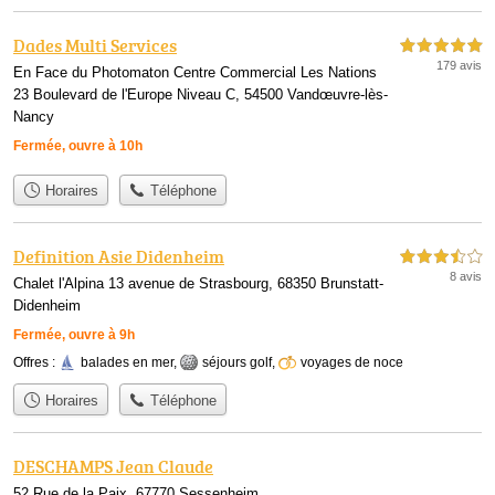
Dades Multi Services
5,0 étoiles sur 5
179 avis
En Face du Photomaton Centre Commercial Les Nations
23 Boulevard de l'Europe Niveau C, 54500 Vandœuvre-lès-
Nancy
Fermée, ouvre à 10h
Horaires
Téléphone
Definition Asie Didenheim
3,5 étoiles sur 5
8 avis
Chalet l'Alpina 13 avenue de Strasbourg, 68350 Brunstatt-
Didenheim
Fermée, ouvre à 9h
Offres :
balades en mer
,
séjours golf
,
voyages de noce
Horaires
Téléphone
DESCHAMPS Jean Claude
52 Rue de la Paix, 67770 Sessenheim