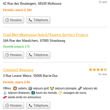
72 avis
42 Rue des Boulangers, 68100 Mulhouse
Fermée, ouvre à 10h
Horaires
Téléphone
Club Mer Montagne Soleil/Touren Service France
16A Rue des Maraîchers, 67000 Strasbourg
Ouverte jusqu'à 17h
Horaires
Téléphone
Coutarel Voyages
4,5 étoiles sur 5
51 avis
3 Rue Louise Weiss, 55000 Bar-le-Duc
Fermée, ouvre à 9h
Offres :
safaris
,
séjours golf
,
séjours plongée
,
séjours ski
,
séjours thalasso
,
tours du monde
,
voyages de noce
,
week-ends en amoureux
Horaires
Téléphone