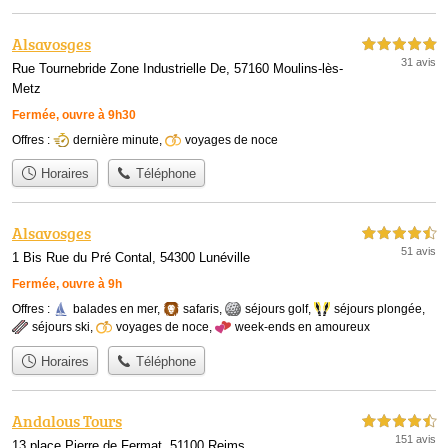
Alsavosges
5,0 étoiles sur 5
31 avis
Rue Tournebride Zone Industrielle De, 57160 Moulins-lès-
Metz
Fermée, ouvre à 9h30
Offres :
dernière minute
,
voyages de noce
Horaires
Téléphone
Alsavosges
4,5 étoiles sur 5
51 avis
1 Bis Rue du Pré Contal, 54300 Lunéville
Fermée, ouvre à 9h
Offres :
balades en mer
,
safaris
,
séjours golf
,
séjours plongée
,
séjours ski
,
voyages de noce
,
week-ends en amoureux
Horaires
Téléphone
Andalous Tours
4,5 étoiles sur 5
151 avis
13 place Pierre de Fermat, 51100 Reims