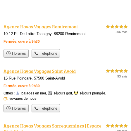
Agence Havas Voyages Remiremont
5,0 étoiles sur 5
206 avis
10-12 Pl. De Lattre Tassigny, 88200 Remiremont
Fermée, ouvre à 9h30
Horaires
Téléphone
Agence Havas Voyages Saint Avold
5,0 étoiles sur 5
93 avis
15 Rue Poincaré, 57500 Saint-Avold
Fermée, ouvre à 9h30
Offres :
balades en mer
,
séjours golf
,
séjours plongée
,
voyages de noce
Horaires
Téléphone
Agence Havas Voyages Sarreguemines | Espace
5,0 étoiles sur 5
298 avis