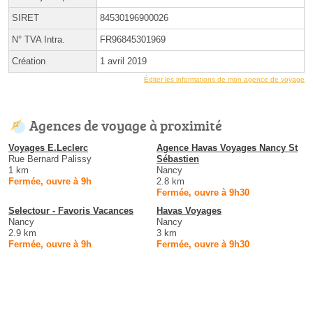
SIRET
84530196900026
N° TVA Intra.
FR96845301969
Création
1 avril 2019
Éditer les informations de mon agence de voyage
Agences de voyage à proximité
Voyages E.Leclerc
Agence Havas Voyages Nancy St
Rue Bernard Palissy
Sébastien
1 km
Nancy
Fermée, ouvre à 9h
2.8 km
Fermée, ouvre à 9h30
Selectour - Favoris Vacances
Havas Voyages
Nancy
Nancy
2.9 km
3 km
Fermée, ouvre à 9h
Fermée, ouvre à 9h30