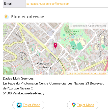
Email
dades.multiservicesⓐgmail.com
Plan et adresse
© contributeurs OpenStreetMap
Corriger l’adresse ou la localisation
Dades Multi Services
En Face du Photomaton Centre Commercial Les Nations 23 Boulevard
de l'Europe Niveau C
54500 Vandœuvre-lès-Nancy
Trajet Waze
Trajet Maps