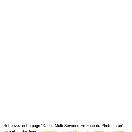
Retrouvez cette page "Dades Multi Services En Face du Photomaton"
en partant des liens :
agence de voyage Grand-Est
,
agence de voyage