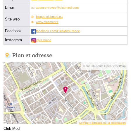
Email
agence.troyesⓐclubmed.com
blogue.clubmed.ca
Site web
www.clubmed.fr
Facebook
facebook.com/ClubMedFrance
Instagram
@clubmed
Plan et adresse
© contributeurs OpenStreetMap
Corriger l’adresse ou la localisation
Club Med