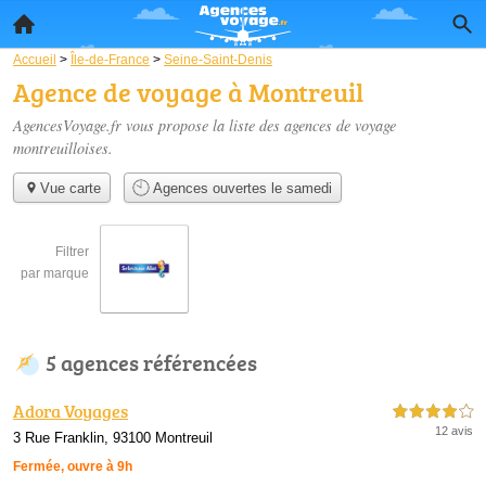
Accueil
>
Île-de-France
>
Seine-Saint-Denis
Agence de voyage à Montreuil
AgencesVoyage.fr vous propose la liste des
agences de voyage
montreuilloises
.
Vue carte
Agences ouvertes le samedi
Filtrer
par marque
5 agences référencées
Adora Voyages
4,0 étoiles sur 5
12 avis
3 Rue Franklin, 93100 Montreuil
Fermée, ouvre à 9h