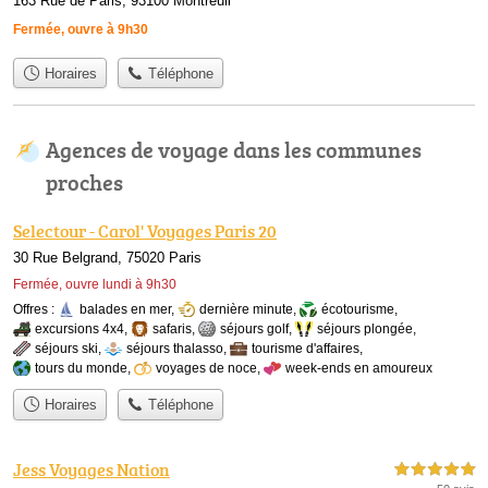
163 Rue de Paris, 93100 Montreuil
Fermée, ouvre à 9h30
Horaires
Téléphone
Agences de voyage dans les communes
proches
Selectour - Carol' Voyages Paris 20
30 Rue Belgrand, 75020 Paris
Fermée, ouvre lundi à 9h30
Offres :
balades en mer
,
dernière minute
,
écotourisme
,
excursions 4x4
,
safaris
,
séjours golf
,
séjours plongée
,
séjours ski
,
séjours thalasso
,
tourisme d'affaires
,
tours du monde
,
voyages de noce
,
week-ends en amoureux
Horaires
Téléphone
Jess Voyages Nation
5,0 étoiles sur 5