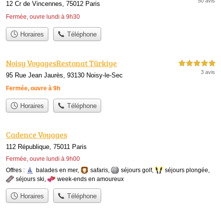
50 avis
12 Cr de Vincennes, 75012 Paris
Fermée, ouvre lundi à 9h30
Horaires
Téléphone
Noisy VoyagesRestonat Türkiye
5,0 étoiles sur 5
3 avis
95 Rue Jean Jaurès, 93130 Noisy-le-Sec
Fermée, ouvre à 9h
Horaires
Téléphone
Cadence Voyages
112 République, 75011 Paris
Fermée, ouvre lundi à 9h00
Offres :
balades en mer
,
safaris
,
séjours golf
,
séjours plongée
,
séjours ski
,
week-ends en amoureux
Horaires
Téléphone