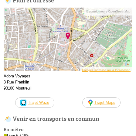
© contributeurs OpenStreetMap
Corriger l’adresse ou la localisation
Adora Voyages
3 Rue Franklin
93100 Montreuil
Trajet Waze
Trajet Maps
Venir en transports en commun
En métro
Ligne 9, à 180 m