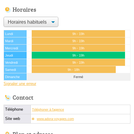
Horaires
Lundi
9h - 19h
Mardi
9h - 19h
Mercredi
9h - 19h
Jeudi
9h - 19h
Vendredi
9h - 19h
Samedi
9h - 18h
Dimanche
Fermé
Signaler une erreur
Contact
Téléphone
Téléphoner à l'agence
Site web
www.adora-voyages.com
Plan et adresse