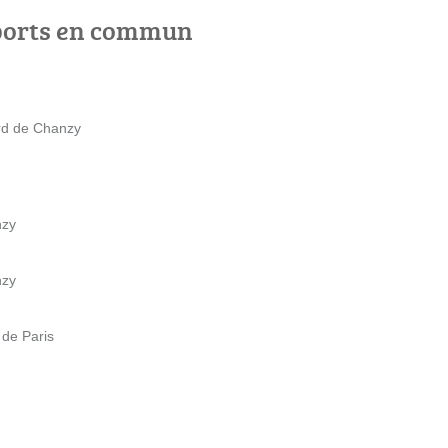
ports en commun
ard de Chanzy
nzy
nzy
 de Paris