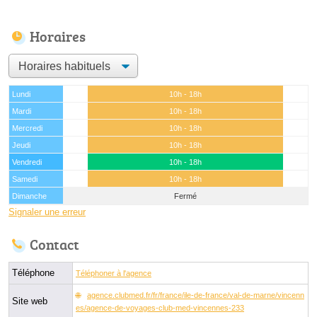
Horaires
Lundi
10h - 18h
Mardi
10h - 18h
Mercredi
10h - 18h
Jeudi
10h - 18h
Vendredi
10h - 18h
Samedi
10h - 18h
Dimanche
Fermé
Signaler une erreur
Contact
Téléphone
Téléphoner à l'agence
agence.clubmed.fr/fr/france/ile-de-france/val-de-marne/vincenn
Site web
es/agence-de-voyages-club-med-vincennes-233