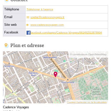
Téléphone
Téléphoner à l'agence
Email
sophieⓐcadencevoyages.fr
Site web
www.cadencevoyages.com
Facebook
facebook.com/pages/Cadence-Voyages/661492513878904
Plan et adresse
© contributeurs OpenStreetMap
Corriger l’adresse ou la localisation
Cadence Voyages