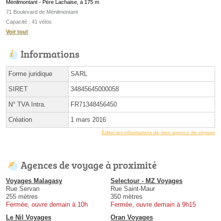
Ménilmontant - Père Lachaise, à 175 m
71 Boulevard de Ménilmontant
Capacité : 41 vélos
Voir tout
Informations
Forme juridique
SARL
SIRET
34845645000058
N° TVA Intra.
FR71348456450
Création
1 mars 2016
Éditer les informations de mon agence de voyage
Agences de voyage à proximité
Voyages Malagasy
Selectour - MZ Voyages
Rue Servan
Rue Saint-Maur
255 mètres
350 mètres
Fermée, ouvre demain à 10h
Fermée, ouvre demain à 9h15
Le Nil Voyages
Oran Voyages