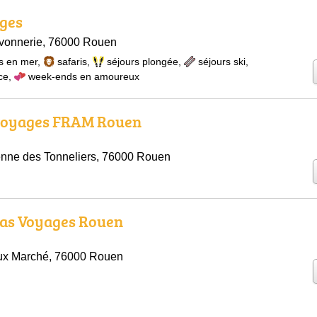
ages
avonnerie, 76000 Rouen
s en mer
,
safaris
,
séjours plongée
,
séjours ski
,
ce
,
week-ends en amoureux
voyages FRAM Rouen
enne des Tonneliers, 76000 Rouen
as Voyages Rouen
eux Marché, 76000 Rouen