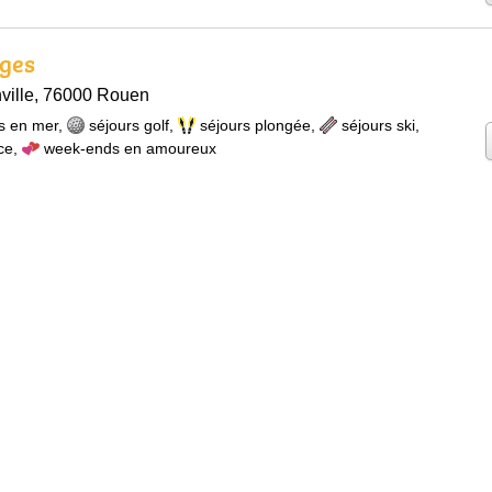
ages
ville, 76000 Rouen
s en mer
,
séjours golf
,
séjours plongée
,
séjours ski
,
ce
,
week-ends en amoureux