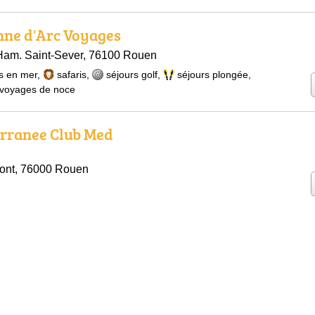
nne d'Arc Voyages
 Ham. Saint-Sever, 76100 Rouen
s en mer
,
safaris
,
séjours golf
,
séjours plongée
,
voyages de noce
erranee Club Med
ont, 76000 Rouen