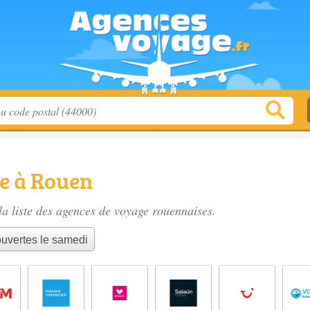
e à Rouen
a liste des
agences de voyage rouennaises
.
uvertes le samedi