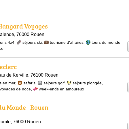
 Hangard Voyages
Calende, 76000 Rouen
ions 4x4
,
séjours ski
,
tourisme d'affaires
,
tours du monde
,
ce
eclerc
au de Kerville, 76100 Rouen
s en mer
,
safaris
,
séjours golf
,
séjours plongée
,
voyages de noce
,
week-ends en amoureux
du Monde - Rouen
icomte, 76000 Rouen