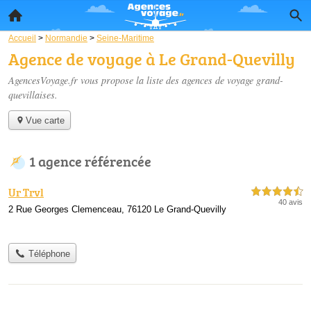
Accueil
>
Normandie
>
Seine-Maritime
Agence de voyage à Le Grand-Quevilly
AgencesVoyage.fr vous propose la liste des
agences de voyage grand-
quevillaises
.
Vue carte
1 agence référencée
Ur Trvl
4,5 étoiles sur 5
40 avis
2 Rue Georges Clemenceau, 76120 Le Grand-Quevilly
Téléphone