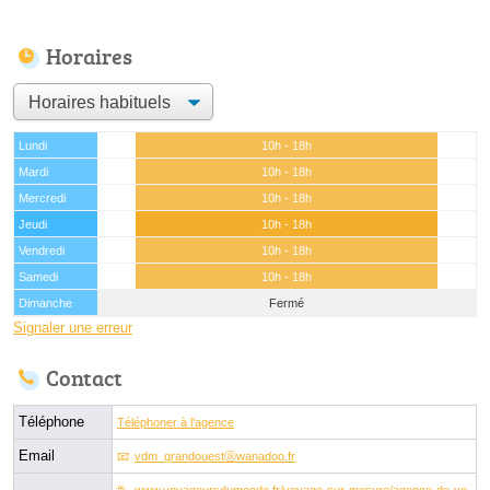
Horaires
Lundi
10h - 18h
Mardi
10h - 18h
Mercredi
10h - 18h
Jeudi
10h - 18h
Vendredi
10h - 18h
Samedi
10h - 18h
Dimanche
Fermé
Signaler une erreur
Contact
Téléphone
Téléphoner à l'agence
Email
vdm_grandouestⓐwanadoo.fr
www.voyageursdumonde.fr/voyage-sur-mesure/agence-de-vo