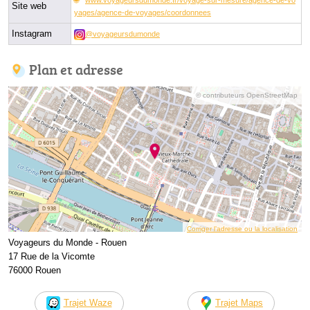
Site web
yages/agence-de-voyages/coordonnees
Instagram
@voyageursdumonde
Plan et adresse
© contributeurs OpenStreetMap
Corriger l’adresse ou la localisation
Voyageurs du Monde - Rouen
17 Rue de la Vicomte
76000 Rouen
Trajet Waze
Trajet Maps