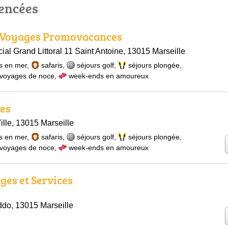
rencées
 Voyages Promovacances
al Grand Littoral 11 Saint Antoine, 13015 Marseille
s en mer
,
safaris
,
séjours golf
,
séjours plongée
,
voyages de noce
,
week-ends en amoureux
es
lle, 13015 Marseille
s en mer
,
safaris
,
séjours golf
,
séjours plongée
,
voyages de noce
,
week-ends en amoureux
ges et Services
do, 13015 Marseille