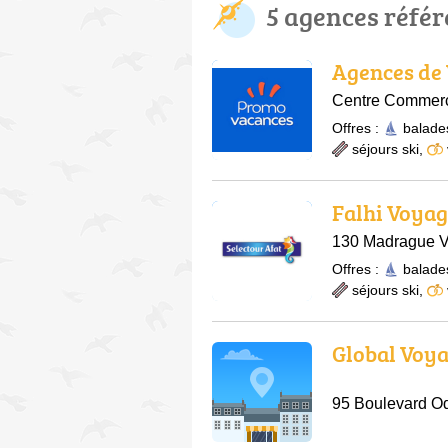
5 agences réfé
Agences de
Centre Commerci
Offres :
balade
séjours ski
,
Falhi Voyag
130 Madrague Vi
Offres :
balade
séjours ski
,
Global Voya
95 Boulevard Od