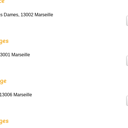
ce
es Dames, 13002 Marseille
ges
13001 Marseille
age
 13006 Marseille
ges