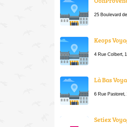
OohProven
25 Boulevard d
Keops Voya
4 Rue Colbert, 
Là Bas Voy
6 Rue Pastoret,
Setiex Voya